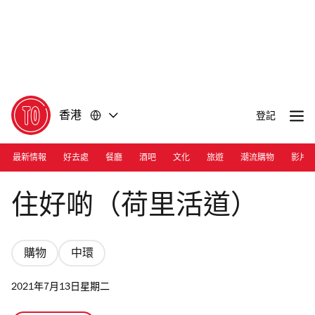
前
前
往
往
內
頁
容
尾
香港
登記
最新情報
好去處
餐廳
酒吧
文化
旅遊
潮流購物
影片
Photograph: Courtesy Goods of Desire
住好啲（荷里活道）
購物
中環
2021年7月13日星期二