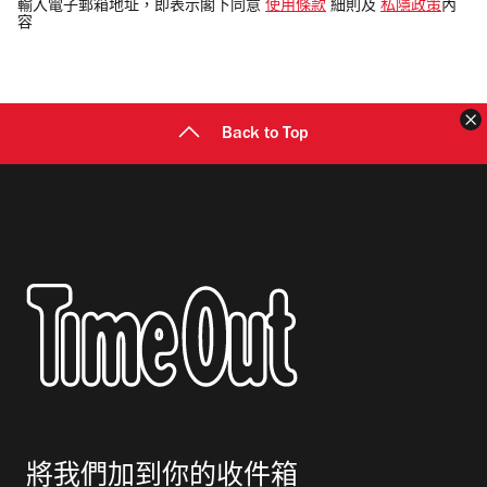
電
輸入電子郵箱地址，即表示閣下同意
使用條款
細則及
私隱政策
內
容
郵
地
址
Back to Top
將我們加到你的收件箱