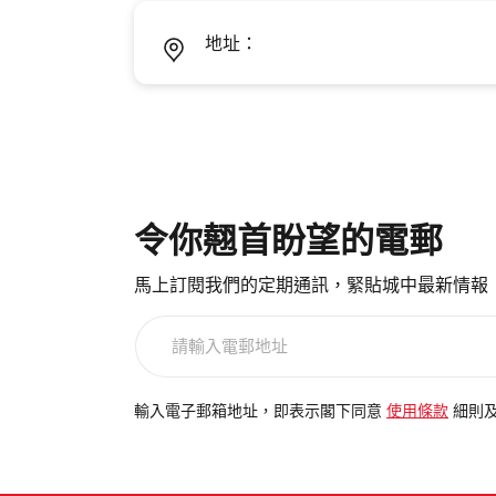
地址：
令你翹首盼望的電郵
馬上訂閱我們的定期通訊，緊貼城中最新情報
請
輸
入
電
輸入電子郵箱地址，即表示閣下同意
使用條款
細則
郵
地
址