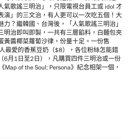
歌謠三明治」，只限電視台員工或 idol 才
表演」的三文治，有人更可以一次吃五個！大
魅力？繼韓國、台灣後，「人氣歌謠三明治」
三明治即叫即製，一共有三層餡料，白麵包夾
蛋黃醬椰菜蘿蔔沙律，份量十足。一份售
國人最愛的香蕉豆奶（$8），各位粉絲怎能錯
（6月1日至2日），凡購買四件三明治或一份
 of the Soul: Persona》紀念相架一個，