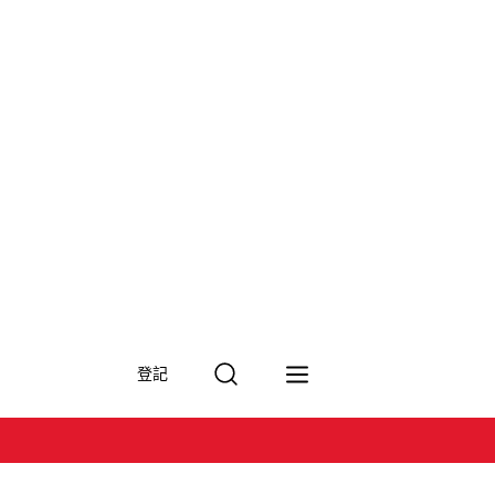
搜
登記
尋