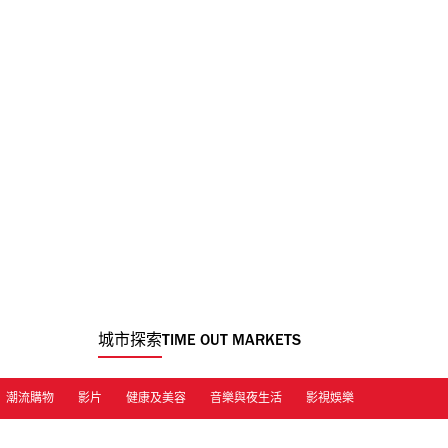
城市探索
TIME OUT MARKETS
潮流購物
影片
健康及美容
音樂與夜生活
影視娛樂