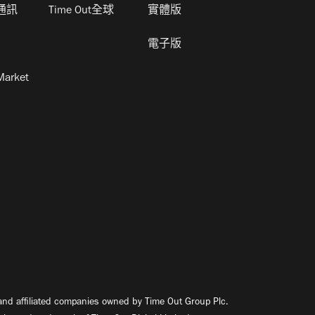
通訊
Time Out全球
實體版
電子版
Market
nd affiliated companies owned by Time Out Group Plc.