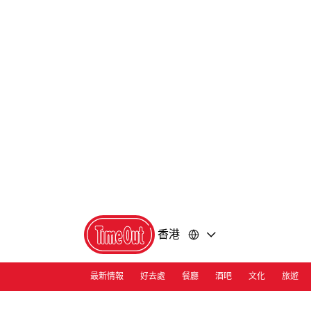
前
前
往
往
內
頁
容
尾
香港
最新情報
好去處
餐廳
酒吧
文化
旅遊