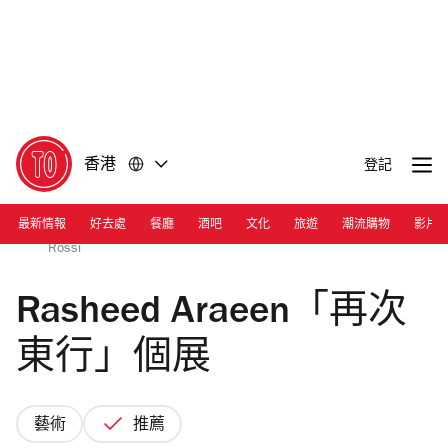
前
前
往
往
內
頁
容
尾
香港
登記
最新情報
好去處
餐廳
酒吧
文化
旅遊
潮流購物
影片
Photo: Christmas Day by Rasheed Araeen, 1979 | Rossi
Rossi
Rasheed Araeen「再次
東行」個展
藝術
推薦