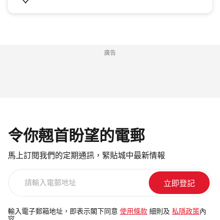
廣告
令你翹首盼望的電郵
馬上訂閱我們的定期通訊，緊貼城中最新情報
請
輸
入
電
輸入電子郵箱地址，即表示閣下同意
使用條款
細則及
私隱政策
內