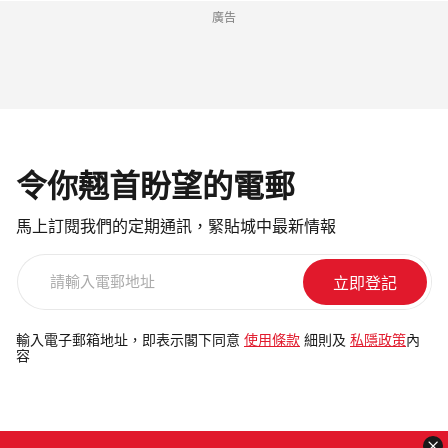
廣告
令你翹首盼望的電郵
馬上訂閱我們的定期通訊，緊貼城中最新情報
請
輸
入
電
輸入電子郵箱地址，即表示閣下同意
使用條款
細則及
私隱政策
內
容
郵
地
址