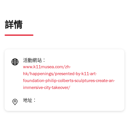
詳情
活動網站：
www.k11musea.com/zh-
hk/happenings/presented-by-k11-art-
foundation-philip-colberts-sculptures-create-an-
immersive-city-takeover/
地址：