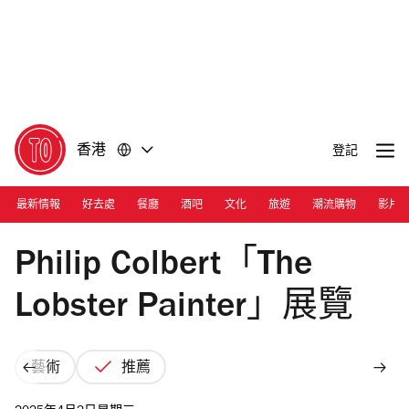
前
前
往
往
內
頁
容
尾
香港
登記
最新情報
好去處
餐廳
酒吧
文化
旅遊
潮流購物
影片
Photograph: Courtesy Anthony Kwan/Getty Images
Philip Colbert「The
Lobster Painter」展覽
藝術
推薦