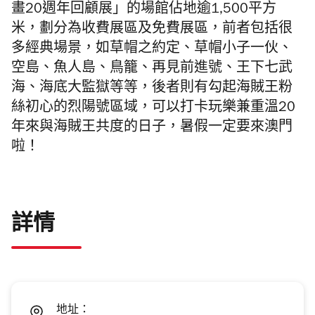
畫20週年回顧展」的場館佔地逾1,500平方
米，劃分為收費展區及免費展區，前者包括很
多經典場景，如草帽之約定、草帽小子一伙、
空島、魚人島、鳥籠、再見前進號、王下七武
海、海底大監獄等等，後者則有勾起海賊王粉
絲初心的烈陽號區域，可以打卡玩樂兼重溫20
年來與海賊王共度的日子，暑假一定要來澳門
啦！
詳情
地址：