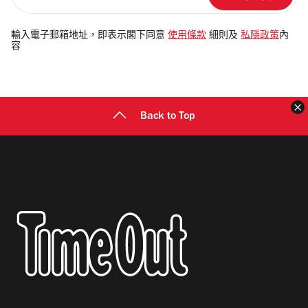
輸
入
電
輸入電子郵箱地址，即表示閣下同意
使用條款
細則及
私隱政策
內
容
郵
地
址
Back to Top