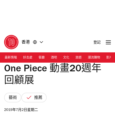
前
前
往
往
內
頁
容
尾
香港
登記
最新情報
好去處
餐廳
酒吧
文化
旅遊
潮流購物
影片
One Piece 動畫20週年
回顧展
藝術
推薦
2019年7月2日星期二