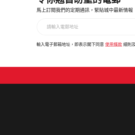
馬上訂閱我們的定期通訊，緊貼城中最新情報
請
輸
入
電
輸入電子郵箱地址，即表示閣下同意
使用條款
細則
郵
地
址