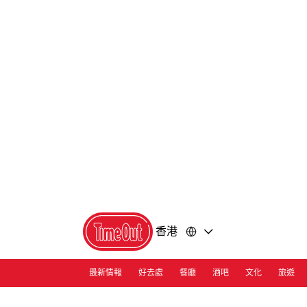
前
前
往
往
內
頁
容
尾
香港
最新情報
好去處
餐廳
酒吧
文化
旅遊