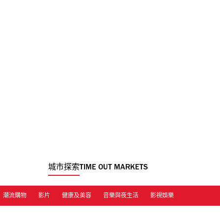
城市探索
TIME OUT MARKETS
潮流購物
影片
健康及美容
音樂與夜生活
影視娛樂