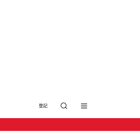
搜
登記
尋