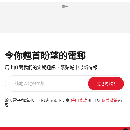
廣告
令你翹首盼望的電郵
馬上訂閱我們的定期通訊，緊貼城中最新情報
請
輸
入
電
輸入電子郵箱地址，即表示閣下同意
使用條款
細則及
私隱政策
內
容
郵
地
址