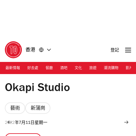
前
前
往
往
內
頁
容
尾
香港
登記
最新情報
好去處
餐廳
酒吧
文化
旅遊
潮流購物
影片
Photograph: Joshua Lin
Okapi Studio
藝術
新蒲崗
2022年7月11日星期一