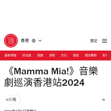
前
前
往
往
內
頁
容
尾
香港
登記
最新情報
好去處
餐廳
酒吧
文化
旅遊
潮流購物
影片
Photograph: Courtesy Mamma Mia!
《Mamma Mia!》音樂
劇巡演香港站2024
藝術