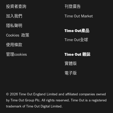
投資者查詢
刊登廣告
加入我們
Time Out Market
隱私聲明
Time Out產品
Cookies 政策
Time Out全球
使用條款
管理cookies
Time Out 雜誌
實體版
電子版
© 2026 Time Out England Limited and affiliated companies owned
by Time Out Group Plc. All rights reserved. Time Out is a registered
trademark of Time Out Digital Limited.