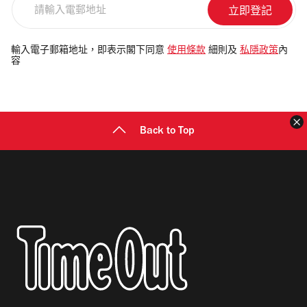
輸
入
電
輸入電子郵箱地址，即表示閣下同意
使用條款
細則及
私隱政策
內
容
郵
地
址
Back to Top