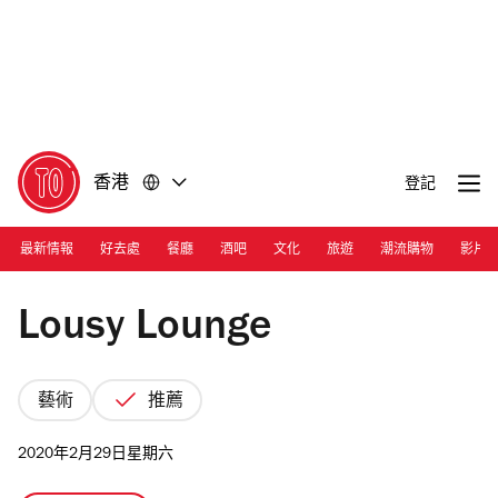
前
前
往
往
內
頁
容
尾
香港
登記
最新情報
好去處
餐廳
酒吧
文化
旅遊
潮流購物
影片
Lousy
Lousy Lounge
藝術
推薦
2020年2月29日星期六