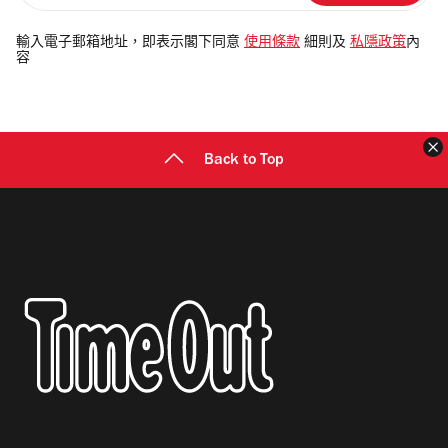
入
電
輸入電子郵箱地址，即表示閣下同意
使用條款
細則及
私隱政策
內
容
郵
地
址
Back to Top