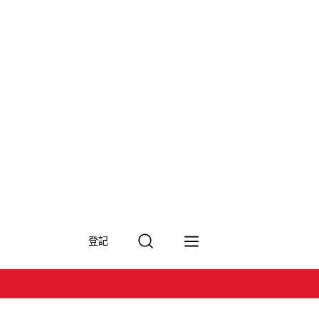
搜
登記
尋