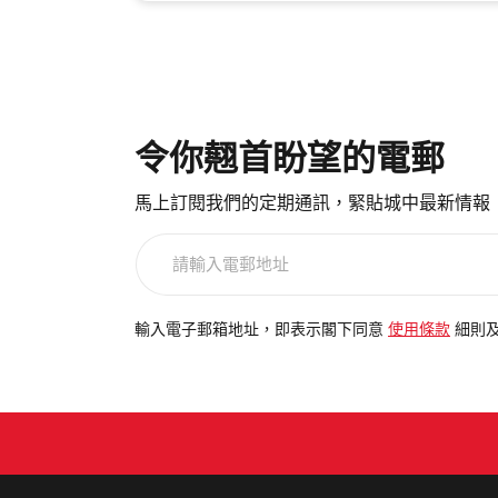
令你翹首盼望的電郵
馬上訂閱我們的定期通訊，緊貼城中最新情報
請
輸
入
電
輸入電子郵箱地址，即表示閣下同意
使用條款
細則
郵
地
址