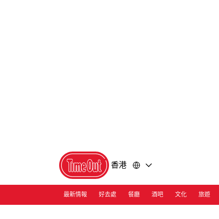
前
前
往
往
內
頁
容
尾
香港
最新情報
好去處
餐廳
酒吧
文化
旅遊