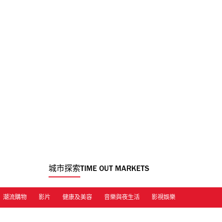
城市探索
TIME OUT MARKETS
潮流購物
影片
健康及美容
音樂與夜生活
影視娛樂