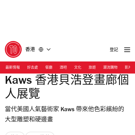
前
前
往
往
內
頁
容
尾
香港
登記
最新情報
好去處
餐廳
酒吧
文化
旅遊
潮流購物
影片
Kaws 香港貝浩登畫廊個
人展覽
當代美國人氣藝術家 Kaws 帶來他色彩繽紛的
大型雕塑和硬邊畫