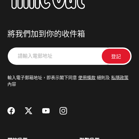
將我們加到你的收件箱
請
輸
入
電
輸入電子郵箱地址，即表示閣下同意
使用條款
細則及
私隱政策
郵
內容
地
址