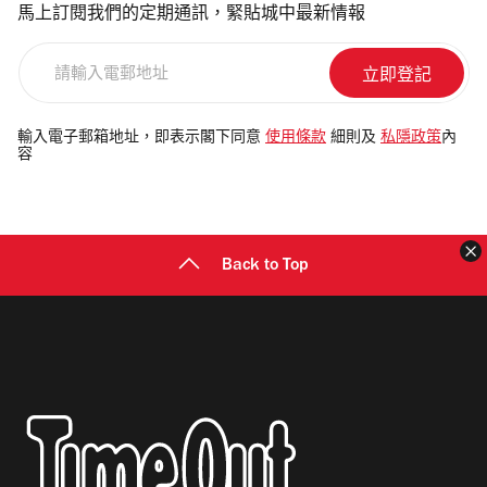
馬上訂閱我們的定期通訊，緊貼城中最新情報
請
輸
入
電
輸入電子郵箱地址，即表示閣下同意
使用條款
細則及
私隱政策
內
容
郵
地
址
Back to Top