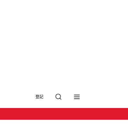
搜
登記
尋