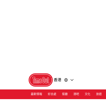
前
前
往
往
內
頁
容
尾
香港
最新情報
好去處
餐廳
酒吧
文化
旅遊