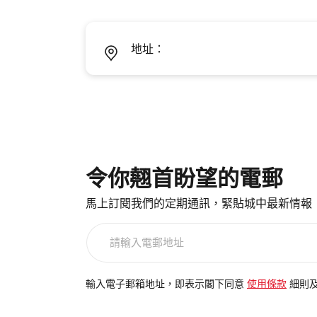
地址：
令你翹首盼望的電郵
馬上訂閱我們的定期通訊，緊貼城中最新情報
請
輸
入
電
輸入電子郵箱地址，即表示閣下同意
使用條款
細則
郵
地