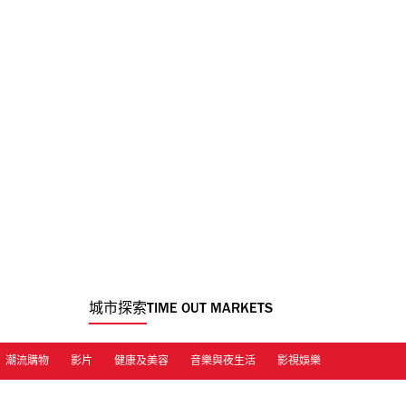
城市探索
TIME OUT MARKETS
潮流購物
影片
健康及美容
音樂與夜生活
影視娛樂