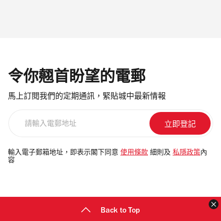
令你翹首盼望的電郵
馬上訂閱我們的定期通訊，緊貼城中最新情報
請
輸
入
電
輸入電子郵箱地址，即表示閣下同意
使用條款
細則及
私隱政策
內
容
郵
地
址
Back to Top