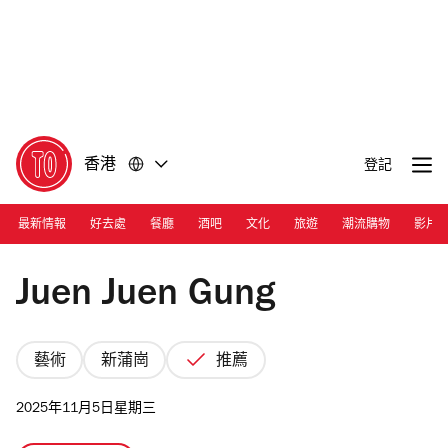
前
前
往
往
內
頁
容
尾
香港
登記
最新情報
好去處
餐廳
酒吧
文化
旅遊
潮流購物
影片
Photograph: Courtesy Juen Juen Gung
Juen Juen Gung
藝術
新蒲崗
推薦
2025年11月5日星期三