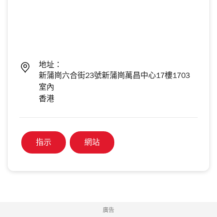
地址：
新蒲崗六合街23號新蒲崗萬昌中心17樓1703
室內
香港
指示
網站
廣告