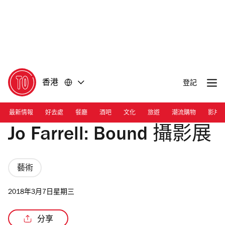
前
前
往
往
內
頁
容
尾
香港
登記
最新情報
好去處
餐廳
酒吧
文化
旅遊
潮流購物
影片
Jo Farrell: Bound 攝影展
藝術
2018年3月7日星期三
分享