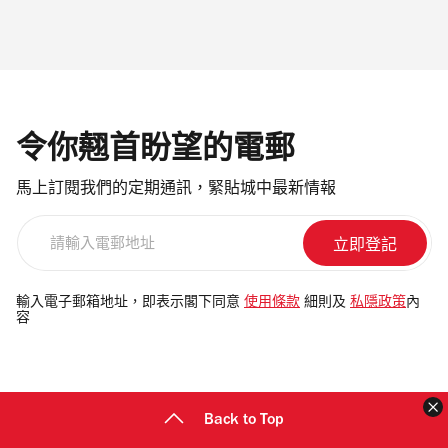
令你翹首盼望的電郵
馬上訂閱我們的定期通訊，緊貼城中最新情報
請
輸
入
電
輸入電子郵箱地址，即表示閣下同意
使用條款
細則及
私隱政策
內
容
郵
地
址
Back to Top