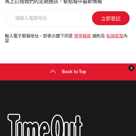
馬上訂閱我們的定期通訊，緊貼城中最新情報
請
輸
入
電
輸入電子郵箱地址，即表示閣下同意
使用條款
細則及
私隱政策
內
容
郵
地
址
Back to Top