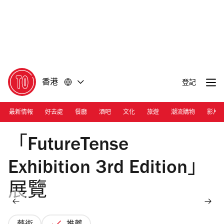
前
前
往
往
內
頁
容
尾
香港
登記
最新情報
好去處
餐廳
酒吧
文化
旅遊
潮流購物
影片
Photograph: Courtesy FutureTense
「FutureTense
Exhibition 3rd Edition」
展覽