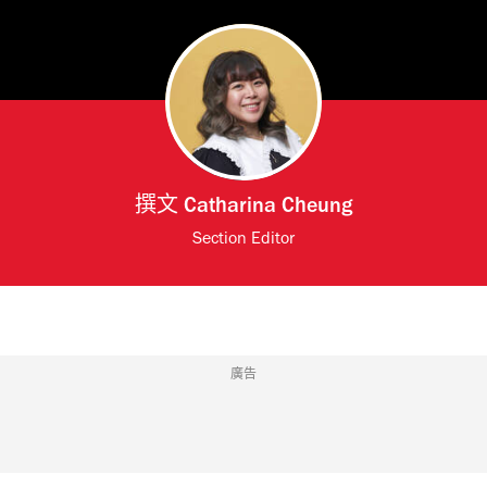
撰文
Catharina Cheung
Section Editor
廣告