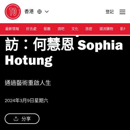
前
前
香港
登記
往
往
Photograph: Calvin Sit/Time Out
內
頁
容
尾
Future Shapers 專
最新情報
好去處
餐廳
酒吧
文化
旅遊
潮流購物
影片
Photograph:
Calvin
Sit/Time
訪：何慧恩 Sophia
Out
Hotung
通過藝術重啟人生
2024年3月9日星期六
分享