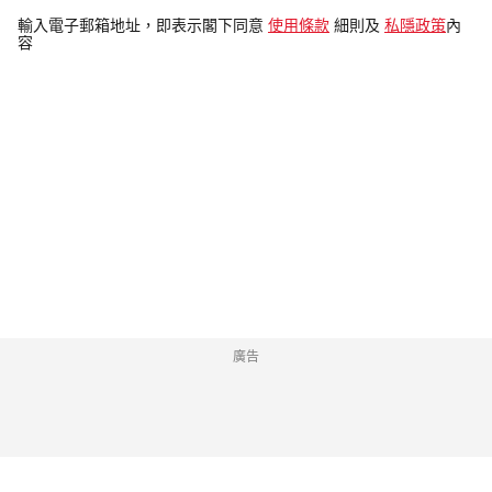
電
輸入電子郵箱地址，即表示閣下同意
使用條款
細則及
私隱政策
內
容
郵
地
址
廣告