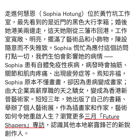
走進何慧恩（ Sophia Hotung）位於黃竹坑工作
室，最先看到的是近門的黑色大行李箱；婚後
她港美兩邊走，這天她剛從三藩市回港。工作
室寬敞、明亮，擺滿了藝術品和小飾物，陳設
隨意而不失雅致。Sophia 慌忙為應付這個訪問
打點一切，我們生怕會影響她的病情 ──
Sophia 患有自體免疫性疾病，病發時會抽筋、
關節和肌肉疼痛、出現疲勞症等。焉知非福，
Sophia 原本不懂畫畫，卻因為患病變成畫家；
由大企業高薪厚職的天之驕女，變成為香港新
晉藝術家。短短三年，她出版了自己的書籍、
舉辦了個人藝術展，作為插畫家和作家，藝術
如何令她重啟人生？
瀏覽更多
三月
「Future
Shapers」專訪
，認識其他本地
嶄露鋒芒的新銳
創作人。