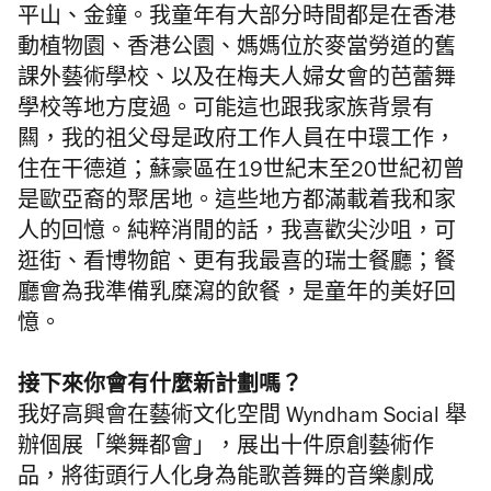
平山、金鐘。我童年有大部分時間都是在香港
動植物園、香港公園、媽媽位於麥當勞道的舊
課外藝術學校、以及在梅夫人婦女會的芭蕾舞
學校等地方度過。可能這也跟我家族背景有
闗，我的祖父母是政府工作人員在中環工作，
住在干德道；蘇豪區在19世紀末至20世紀初曾
是歐亞裔的聚居地。這些地方都滿載着我和家
人的回憶。純粹消閒的話，我喜歡尖沙咀，可
逛街、看博物館、更有我最喜的瑞士餐廳；餐
廳會為我準備乳糜瀉的飲餐，是童年的美好回
憶。
接下來你會有什麼新計劃嗎？
我好高興會在藝術文化空間 Wyndham Social 舉
辦個展「樂舞都會」，展出十件原創藝術作
品，將街頭行人化身為能歌善舞的音樂劇成