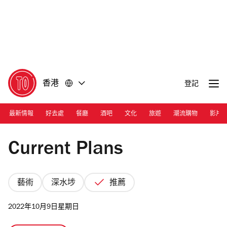
前
前
往
往
內
頁
容
尾
香港
登記
最新情報
好去處
餐廳
酒吧
文化
旅遊
潮流購物
影片
Photograph: Joshua Lin
Current Plans
藝術
深水埗
推薦
2022年10月9日星期日