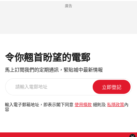
廣告
令你翹首盼望的電郵
馬上訂閱我們的定期通訊，緊貼城中最新情報
請
輸
入
電
輸入電子郵箱地址，即表示閣下同意
使用條款
細則及
私隱政策
內
容
郵
地
址