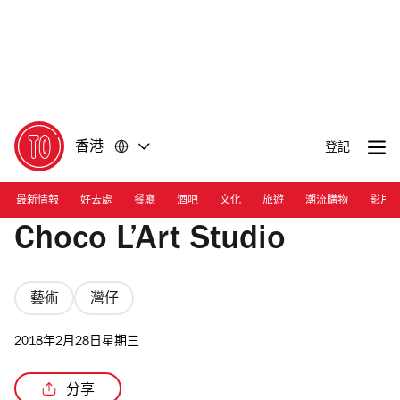
前
前
往
往
內
頁
容
尾
香港
登記
最新情報
好去處
餐廳
酒吧
文化
旅遊
潮流購物
影片
Choco L’Art Studio
藝術
灣仔
2018年2月28日星期三
分享