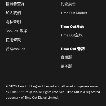
投資者查詢
刊登廣告
加入我們
Time Out Market
隱私聲明
Time Out產品
Cookies 政策
Time Out全球
使用條款
管理cookies
Time Out 雜誌
實體版
電子版
© 2026 Time Out England Limited and affiliated companies owned
by Time Out Group Plc. All rights reserved. Time Out is a registered
trademark of Time Out Digital Limited.