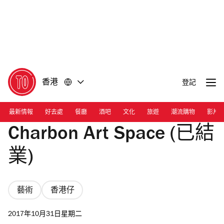
前
前
往
往
內
頁
容
尾
香港
登記
最新情報
好去處
餐廳
酒吧
文化
旅遊
潮流購物
影片
Charbon Art Space (已結
業)
藝術
香港仔
2017年10月31日星期二