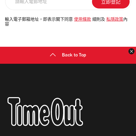
輸
入
電
輸入電子郵箱地址，即表示閣下同意
使用條款
細則及
私隱政策
內
容
郵
地
址
Back to Top