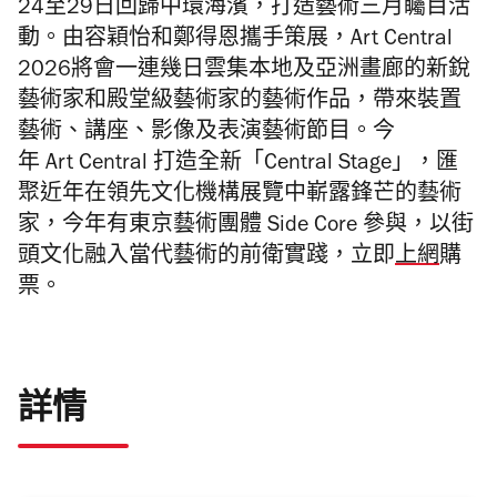
24至29日回歸中環海濱，打造藝術三月矚目活
動。由容穎怡和鄭得恩攜手策展，Art Central
2026將會一連幾日雲集本地及亞洲畫廊的新銳
藝術家和殿堂級藝術家的藝術作品，帶來裝置
藝術、講座、影像及表演藝術節目。今
年
Art
Central
打造全新「Central Stage
」
，匯
聚近年在領先文化機構展覽中嶄露鋒芒的藝術
家，今年有
東京藝術團體 Side Core 參與，以街
頭文化融入當代藝術的前衛實踐，
立即
上網
購
票。
詳情