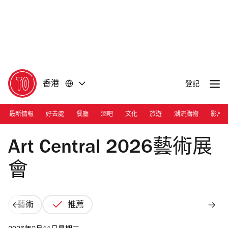
前
前
往
往
內
頁
容
尾
香港
登記
最新情報
好去處
餐廳
酒吧
文化
旅遊
潮流購物
影片
Photograph: Cara Hung
Art Central 2026藝術展
會
藝術
推薦