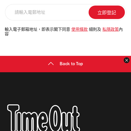
請
輸
入
電
輸入電子郵箱地址，即表示閣下同意
使用條款
細則及
私隱政策
內
容
郵
地
址
Back to Top