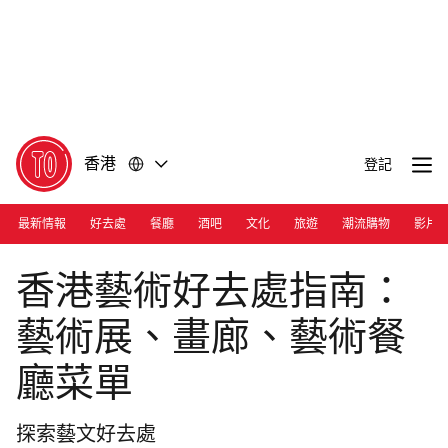
前
前
往
往
內
頁
容
尾
香港
登記
最新情報
好去處
餐廳
酒吧
文化
旅遊
潮流購物
影片
Photograph: Courtesy M+ | West Kowloon
香港藝術好去處指南：
藝術展、畫廊、藝術餐
廳菜單
探索藝文好去處