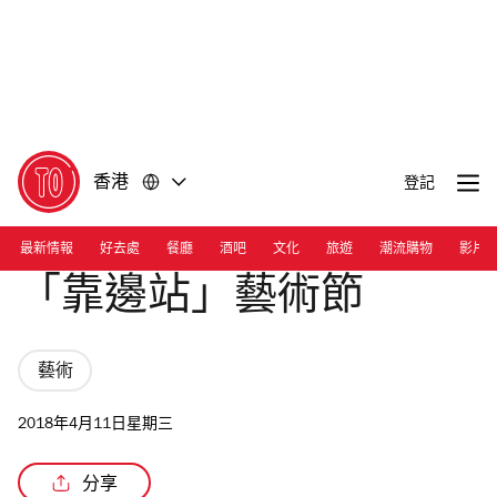
前
前
往
往
內
頁
容
尾
香港
登記
最新情報
好去處
餐廳
酒吧
文化
旅遊
潮流購物
影片
「靠邊站」藝術節
藝術
2018年4月11日星期三
分享