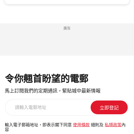
廣告
令你翹首盼望的電郵
馬上訂閱我們的定期通訊，緊貼城中最新情報
請
輸
入
電
輸入電子郵箱地址，即表示閣下同意
使用條款
細則及
私隱政策
內
容
郵