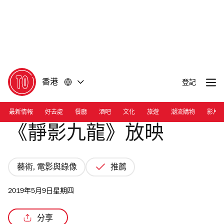
前
前
往
往
內
頁
容
尾
香港
登記
最新情報
好去處
餐廳
酒吧
文化
旅遊
潮流購物
影片
《靜影九龍》放映
藝術, 電影與錄像
推薦
2019年5月9日星期四
分享