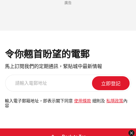
廣告
令你翹首盼望的電郵
馬上訂閱我們的定期通訊，緊貼城中最新情報
請
輸
入
電
輸入電子郵箱地址，即表示閣下同意
使用條款
細則及
私隱政策
內
容
郵
地
址