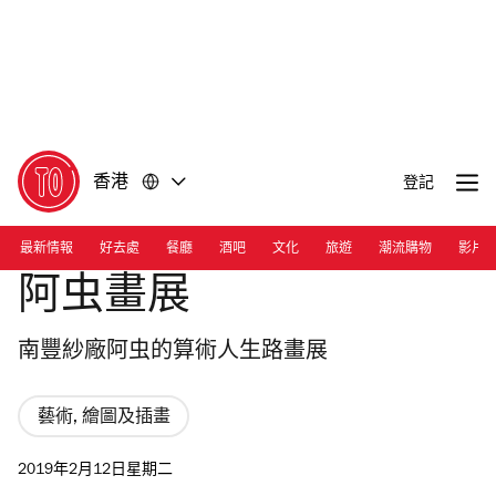
前
前
往
往
內
頁
容
尾
香港
登記
最新情報
好去處
餐廳
酒吧
文化
旅遊
潮流購物
影片
阿虫畫展
南豐紗廠阿虫的算術人生路畫展
藝術, 繪圖及插畫
2019年2月12日星期二