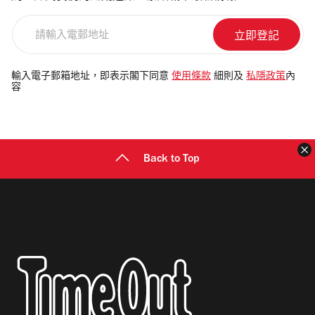
請
輸
入
電
輸入電子郵箱地址，即表示閣下同意
使用條款
細則及
私隱政策
內
容
郵
地
址
Back to Top