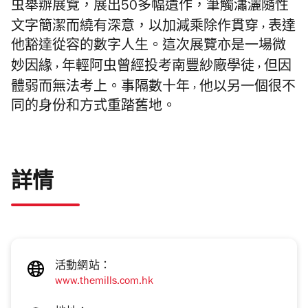
虫舉辦展覽，展出
50
多幅遺作，筆觸瀟灑隨性
文字簡潔而繞有深意，以加減乘除作貫穿
，
表達
他豁達從容的數字人生。這次展覽亦是一場微
妙因緣
，
年輕阿虫曾經投考南豐紗廠學徒
，
但因
體弱而無法考上。事隔數十年
，
他以另一個很不
同的身份和方式重踏舊地。
詳情
活動網站：
www.themills.com.hk