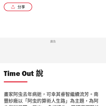
分享
廣告
Time Out 說
畫家阿虫去年病逝，可幸其睿智繼續流芳。南
豐紗廠以「阿虫的算術人生路」為主題，為阿