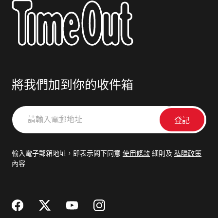
將我們加到你的收件箱
請
輸
入
電
輸入電子郵箱地址，即表示閣下同意
使用條款
細則及
私隱政策
郵
內容
地
址