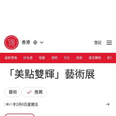
前
前
往
往
內
頁
容
尾
香港
登記
最新情報
好去處
餐廳
酒吧
文化
旅遊
潮流購物
影片
Photograph: Courtesy JPS Gallery
「美點雙輝」藝術展
藝術
推薦
2026年2月6日星期五