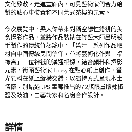
文化致敬。走進畫廊內，可見藝術家們合力繪
製的點心車裝置和不同舊式茶樓的元素。
今次展覽中，梁大偉帶來對稱空想性錯視的美
食攝影作品，並將作品裝裱在竹藝大師呂明親
手製作的傳統竹蒸籠中。「醬汁」系列作品取
材自中國傳統民間信仰，並將藝術化作與「福
祿壽」三位神祇的溝通橋樑，結合顏料和攝影
元素。街頭藝術家 Lousy 在點心紙上創作，螢
光顏料在紙上縱橫交錯，以獨特方式呈現本土
情懷。別錯過 JPS 畫廊推出的72瓶限量版辣椒
醬及豉油，由藝術家和名廚合作設計。
詳情