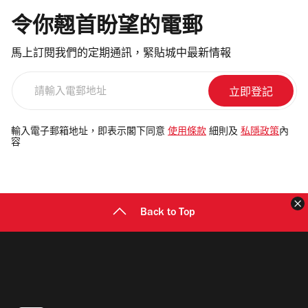
令你翹首盼望的電郵
馬上訂閱我們的定期通訊，緊貼城中最新情報
請
輸
入
電
輸入電子郵箱地址，即表示閣下同意
使用條款
細則及
私隱政策
內
容
郵
地
址
Back to Top