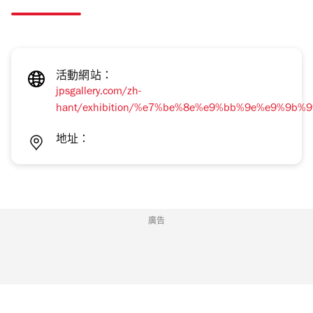
活動網站：
jpsgallery.com/zh-
hant/exhibition/%e7%be%8e%e9%bb%9e%e9%9b%
地址：
廣告