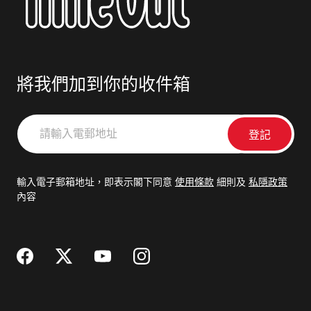
將我們加到你的收件箱
請
輸
入
電
輸入電子郵箱地址，即表示閣下同意
使用條款
細則及
私隱政策
郵
內容
地
址