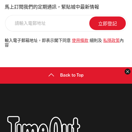
馬上訂閱我們的定期通訊，緊貼城中最新情報
請
輸
入
電
輸入電子郵箱地址，即表示閣下同意
使用條款
細則及
私隱政策
內
容
郵
地
址
Back to Top