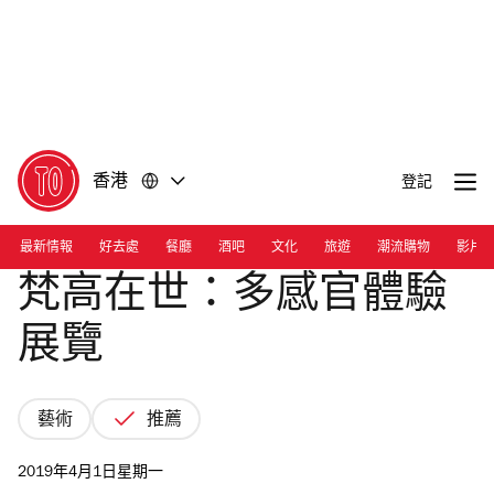
前
前
往
往
內
頁
容
尾
香港
登記
最新情報
好去處
餐廳
酒吧
文化
旅遊
潮流購物
影片
梵高在世：多感官體驗
展覽
藝術
推薦
2019年4月1日星期一