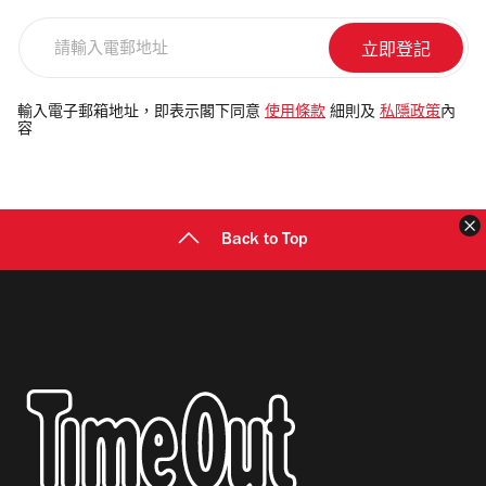
請
輸
入
電
輸入電子郵箱地址，即表示閣下同意
使用條款
細則及
私隱政策
內
容
郵
地
址
Back to Top