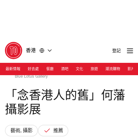
前
前
往
往
內
頁
容
尾
香港
登記
最新情報
好去處
餐廳
酒吧
文化
旅遊
潮流購物
影片
Fan Ho 'Balance' Hong Kong 1950s and 60s, courtesy of
Blue Lotus Gallery
「念香港人的舊」何藩
攝影展
藝術, 攝影
推薦