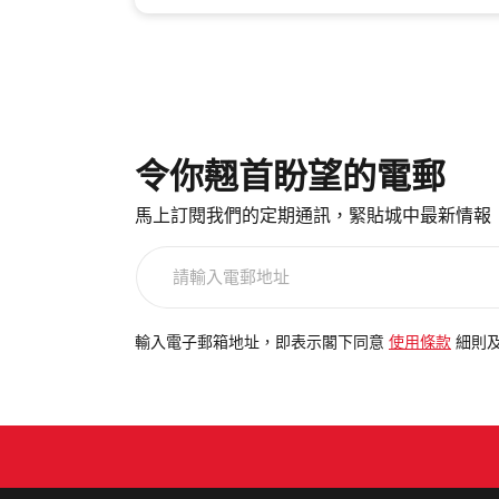
令你翹首盼望的電郵
馬上訂閱我們的定期通訊，緊貼城中最新情報
請
輸
入
電
輸入電子郵箱地址，即表示閣下同意
使用條款
細則
郵
地
址