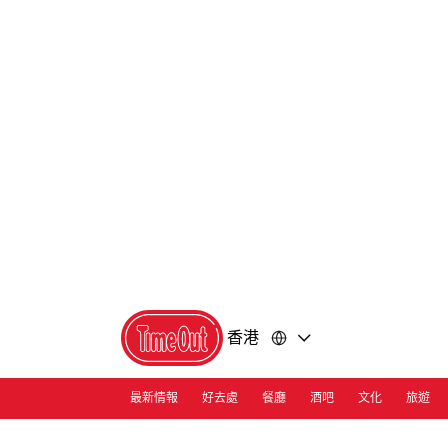
前
前
往
往
內
頁
容
尾
香港
最新情報
好去處
餐廳
酒吧
文化
旅遊