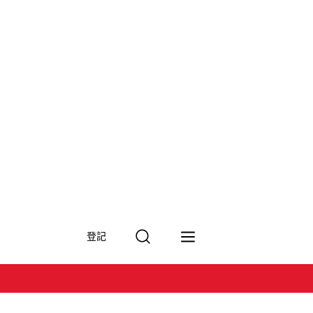
搜
登記
尋