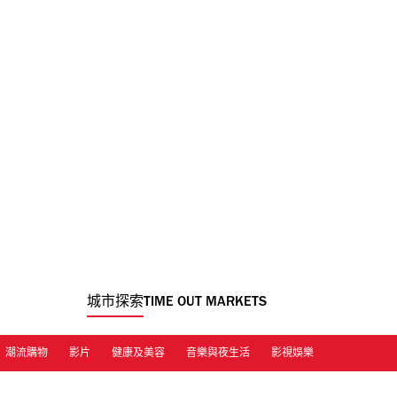
城市探索
TIME OUT MARKETS
潮流購物
影片
健康及美容
音樂與夜生活
影視娛樂