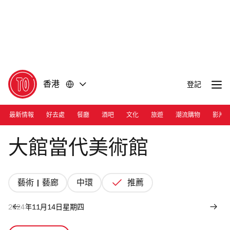
前
前
往
往
內
頁
容
尾
香港
登記
最新情報
好去處
餐廳
酒吧
文化
旅遊
潮流購物
影片
Photograph: Courtesy Tai Kwun
大館當代美術館
藝術 | 藝廊
中環
推薦
2024年11月14日星期四