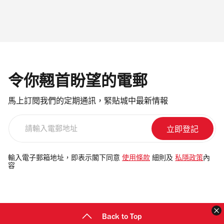
令你翹首盼望的電郵
馬上訂閱我們的定期通訊，緊貼城中最新情報
請
輸
入
電
輸入電子郵箱地址，即表示閣下同意
使用條款
細則及
私隱政策
內
容
郵
地
址
Back to Top