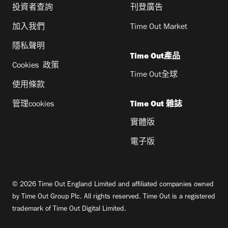
投資者查詢
刊登廣告
加入我們
Time Out Market
隱私聲明
Time Out產品
Cookies 政策
Time Out全球
使用條款
管理cookies
Time Out 雜誌
實體版
電子版
© 2026 Time Out England Limited and affiliated companies owned
by Time Out Group Plc. All rights reserved. Time Out is a registered
trademark of Time Out Digital Limited.