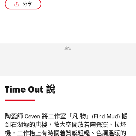
分享
廣告
Time Out 說
陶瓷師 Ceven 將工作室「凡.物」(Find Mud) 搬
到石湖墟的唐樓，敞大空間放着陶瓷窯、拉坯
機，工作枱上有時擱着質感粗糙、色調溫暖的