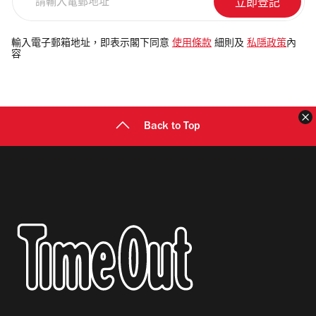
輸
入
電
輸入電子郵箱地址，即表示閣下同意
使用條款
細則及
私隱政策
內
容
郵
地
址
Back to Top