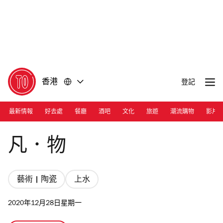
前
前
往
往
內
頁
容
尾
香港
登記
最新情報
好去處
餐廳
酒吧
文化
旅遊
潮流購物
影片
Photograph: Courtesy Find Mud
凡．物
藝術 | 陶瓷
上水
2020年12月28日星期一