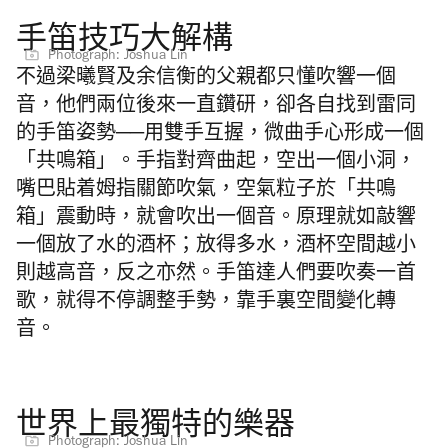
手笛技巧大解構
Photograph: Joshua Lin
不過梁曦賢及余信衡的父親都只懂吹響一個
音，他們兩位後來一直鑽研，卻各自找到雷同
的手笛姿勢──用雙手互握，微曲手心形成一個
「共鳴箱」。手指對齊曲起，空出一個小洞，
嘴巴貼着姆指關節吹氣，空氣粒子於「共鳴
箱」震動時，就會吹出一個音。原理就如敲響
一個放了水的酒杯；放得多水，酒杯空間越小
則
越
高音，反之亦然。手笛達人們要吹奏一首
歌，就得不停調整手勢，靠手裏空間變化轉
音。
世界上最獨特的樂器
Photograph: Joshua Lin