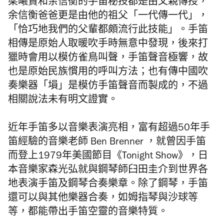
梁曦賢
和
余信衡的手笛秘技
都是由父親傳授，
余信衡
爸爸更是由他的祖父「一代傳一代」，
「恰巧地我們的父輩都頗流行此技能」。手笛
相傳是原始人取暖吹手時無意中發現，後來打
獵時會用以模仿雀鳥叫聲，手笛聲音極響，故
也是原始民族慣用的呼叫方法；也有傳中國吹
奏樂器「塤」是模仿手笛聲音而製成的，不過
相關說法未有明文證實。
近年手笛多以音樂表演亮相，富有超過50年手
笛經驗的音樂老師 Ben Brenner ，就曾因手笛
而登上1979年美國節目《Tonight Show》，日
本音樂家森光弘就與鋼琴師臼田圭介到世界各
地表演手笛及鋼琴合奏樂章。除了鋼琴，手笛
還可以與其他樂器合奏，如姆指琴與沙球等
等，都能帶出手笛空靈的音樂特質。