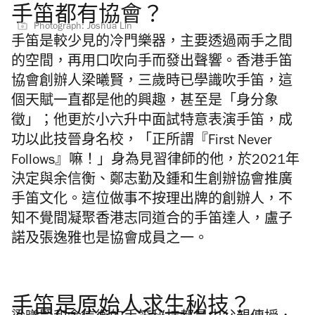
手笛都有協會？
Photograph: Joshua Lin
手笛是較少見的冷門樂器，主要透過兩手之間
的空間，再用口吹向手而發出聲響。香港手笛
協會創辦人梁曦賢，三歲時已學識吹手笛，這
個天賦一直都是他的興趣，甚至是「身分象
徵」；他更於小六升中面試特意表演手笛，成
功以此技晉身名校，「正所謂『First Never
Follows』嘛！」身為見習律師的他，於2021年
決定與余信衡、鄭志勤及鍾和生創辦協會推廣
手笛文化。這位做事不按理出牌的創辦人，不
知不覺間凝聚香港志同道合的手笛達人，盧子
諾及張逸雅也是協會成員之一。
手笛是原始人求生秘技？