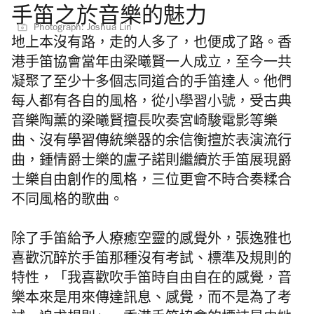
手笛之於音樂的魅力
Photograph: Joshua Lin
地上本沒有路，走的人多了，也便成了路。香
港手笛協會當年由
梁曦賢一人成立，至今一共
凝聚了至少十多個志同道合的手笛達人。他們
每人都有各自的風格，從小學習小號，受古典
音樂陶薰的梁曦賢擅長吹奏宮崎駿電影等樂
曲、沒有學習傳統樂器的
余信衡
擅於表演流行
曲，鍾情爵士樂的
盧子諾則繼續於手笛展現爵
士樂自由創作的風格，三位更會不時合奏糅合
不同風格的歌曲。
除了手笛給予人療癒空靈的感覺外，張逸雅也
喜歡沉醉於手笛那種沒有考試、標準及規則的
特性，「我喜歡吹手笛時自由自在的感覺，音
樂本來是用來傳達訊息、感覺，而不是為了考