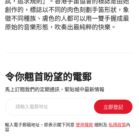
試，追求規則」。香港手笛協會的標誌是由她
創作的，標誌以不同的肉色刻劃手笛形狀，象
徵不同種族、膚色的人都可以用一雙手握成最
原始的音樂形態，吹奏出最純粹的快樂。
令你翹首盼望的電郵
馬上訂閱我們的定期通訊，緊貼城中最新情報
請
輸
入
電
輸入電子郵箱地址，即表示閣下同意
使用條款
細則及
私隱政策
內
容
郵
地