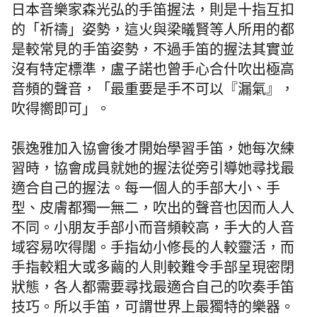
日本音樂家森光弘的手笛握法，則是十指互扣
的「祈禱」姿勢，這火與梁㬢賢等人所用的都
是較常見的手笛姿勢，不過
手笛的握法其實並
沒有特定標準，
盧子諾
也曾手心合什吹出極高
音頻的聲音，「最重要是手不可以『漏氣』，
吹得嚮即可」。
張逸雅加入協會後才開始學習手笛，她每次練
習時，協會成員就她的握法從旁引導她尋找最
適合自己的握法。每一個人的手部大小、手
型、皮膚都獨一無二，吹出的聲音也因而人人
不同。小朋友手部小而音頻較高，手大的人音
域容易吹得闊。手指幼小修長的人較靈活，而
手指較粗大或多繭的人則較難令手部呈現密閉
狀態，各人都需要尋找最適合自己的吹奏手笛
技巧。所以手笛，可謂世界上最獨特的樂器。