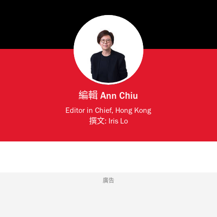
編輯
Ann Chiu
Editor in Chief, Hong Kong
撰文:
Iris Lo
廣告