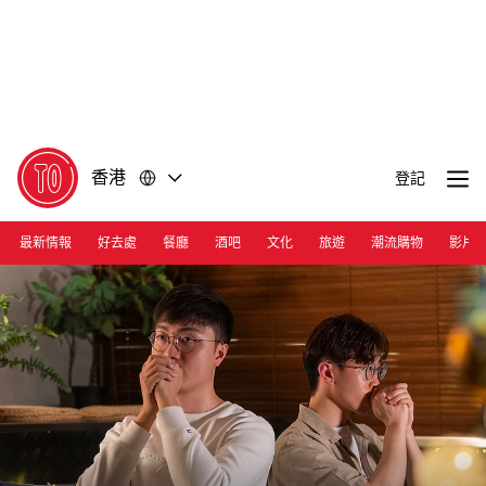
前
前
往
往
內
頁
容
尾
香港
登記
最新情報
好去處
餐廳
酒吧
文化
旅遊
潮流購物
影片