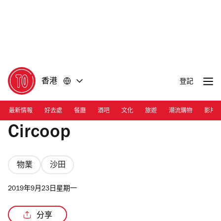
前
前
往
往
內
頁
容
尾
香港
登記
最新情報
好去處
餐廳
酒吧
文化
旅遊
潮流購物
影片
Circoop
物業
沙田
2019年9月23日星期一
分享