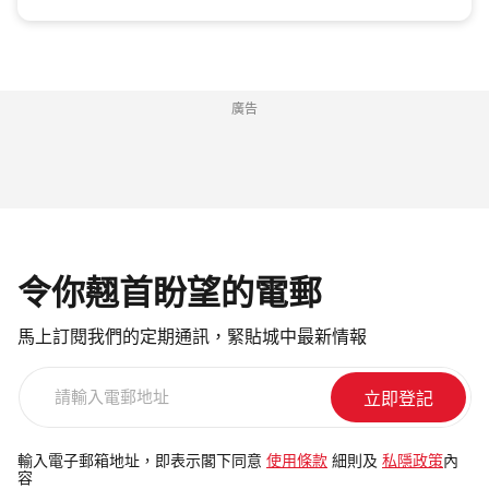
廣告
令你翹首盼望的電郵
馬上訂閱我們的定期通訊，緊貼城中最新情報
請
輸
入
電
輸入電子郵箱地址，即表示閣下同意
使用條款
細則及
私隱政策
內
容
郵