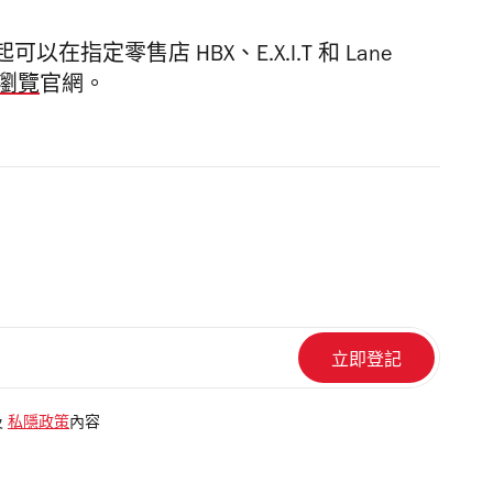
定零售店 HBX、E.X.I.T 和 Lane
瀏覽
官網。
及
私隱政策
內容