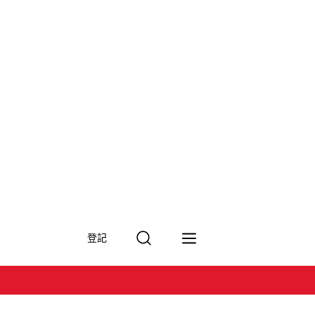
搜
登記
尋