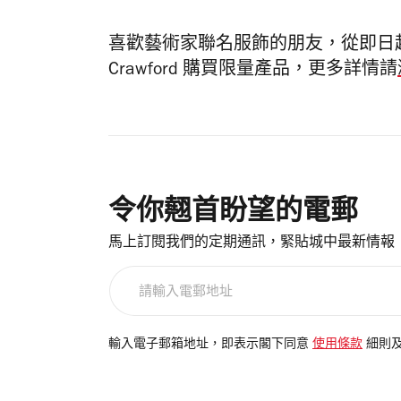
喜歡藝術家聯名服飾的朋友，從即日起可以在指
Crawford 購買限量產品，更多詳情請
令你翹首盼望的電郵
馬上訂閱我們的定期通訊，緊貼城中最新情報
請
輸
入
電
輸入電子郵箱地址，即表示閣下同意
使用條款
細則
郵
地