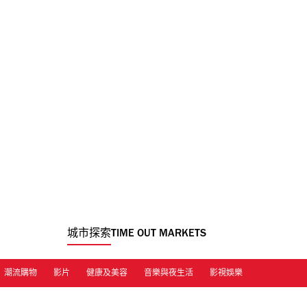
城市探索
TIME OUT MARKETS
潮流購物
影片
健康及美容
音樂與夜生活
影視娛樂