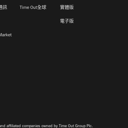
通訊
Time Out全球
實體版
電子版
Market
nd affiliated companies owned by Time Out Group Plc.