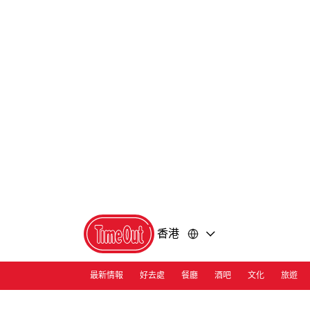
前
前
往
往
內
頁
容
尾
香港
最新情報
好去處
餐廳
酒吧
文化
旅遊