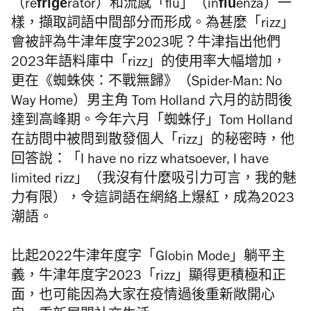
frige
flu
（re
rator）和流感「flu」（in
enza）一
樣，擷取詞語中間部分而形成。為甚麼「rizz」
會被評為牛津年度字2023呢？牛津指出他們
2023年語料庫中「rizz」的使用率大幅增加，
更在《蜘蛛俠：不戰無歸》（Spider-Man: No
Way Home）男主角 Tom Holland 六月的訪問後
達到高峰期。今年六月「蜘蛛仔」Tom Holland
在訪問中被問到散發個人「rizz」的秘密時，他
回答說：「I have no rizz whatsoever, I have
limited rizz」（我沒有什麼吸引力可言，我的魅
力有限），令這詞語在網絡上爆紅，成為2023
潮語。
比起2022牛津年度字「Globin Mode」躺平主
義，牛津年度字2023「rizz」顯得更積極和正
面，也可能因為大家在疫情過後重新敞開心