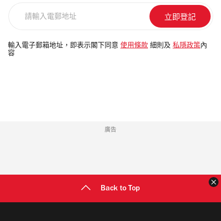
請
輸
入
電
輸入電子郵箱地址，即表示閣下同意
使用條款
細則及
私隱政策
內
容
郵
地
址
廣告
Back to Top