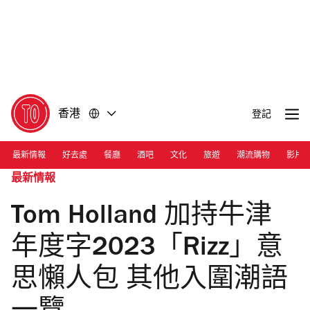
前
前
往
往
內
頁
容
尾
香港
登記
最新情報
好去處
餐廳
酒吧
文化
旅遊
潮流購物
影片
最新情報
Tom Holland 加持牛津
年度字2023「Rizz」意
思懶人包 其他入圍潮語