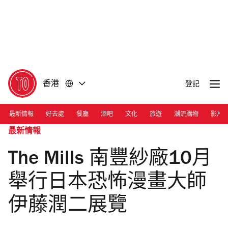
前
前
往
往
內
頁
容
尾
香港
登記
最新情報
好去處
餐廳
酒吧
文化
旅遊
潮流購物
影片
最新情報
The Mills 南豐紗廠10月
舉行日本恐怖漫畫大師
伊藤潤二展覽