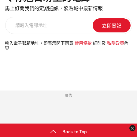
馬上訂閱我們的定期通訊，緊貼城中最新情報
請
輸
入
電
輸入電子郵箱地址，即表示閣下同意
使用條款
細則及
私隱政策
內
容
郵
地
址
廣告
Back to Top