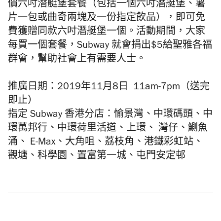
價六吋潛艇堡套餐
（包括一個六吋潛艇堡、薯
片一包或曲奇兩塊及一份指定飲品），即可免
費獲贈同款六吋潛艇堡一個。活動期間，大家
每買一個套餐，Subway 就會捐出$5
給聖雅各福
群會
，幫助社會上有需要人士。
推廣日期：2019
年
11
月
8
日
11am-7pm（送完
即止）
指定
Subway
香港分店
：愉景灣、中環碼頭、中
環萬邦行、中環荷里活道、上環、 灣仔、鰂魚
涌、 E-Max、大角咀、荔枝角、港鐵彩虹站、
觀塘、科學園、置富第一城、屯門安定邨