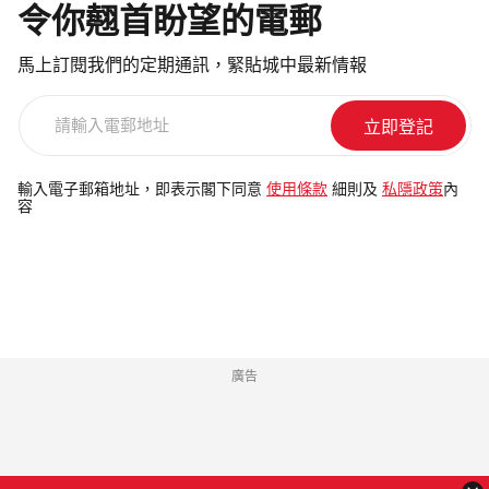
令你翹首盼望的電郵
馬上訂閱我們的定期通訊，緊貼城中最新情報
請
輸
入
電
輸入電子郵箱地址，即表示閣下同意
使用條款
細則及
私隱政策
內
容
郵
地
址
廣告