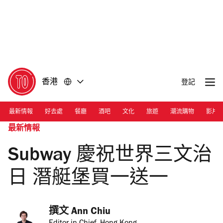
前
前
往
往
內
頁
容
尾
香港
登記
最新情報
好去處
餐廳
酒吧
文化
旅遊
潮流購物
影片
最新情報
Subway 慶祝世界三文治
日 潛艇堡買一送一
撰文 
Ann Chiu