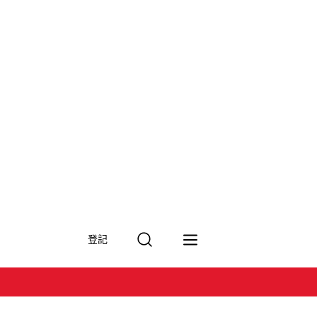
搜
登記
尋