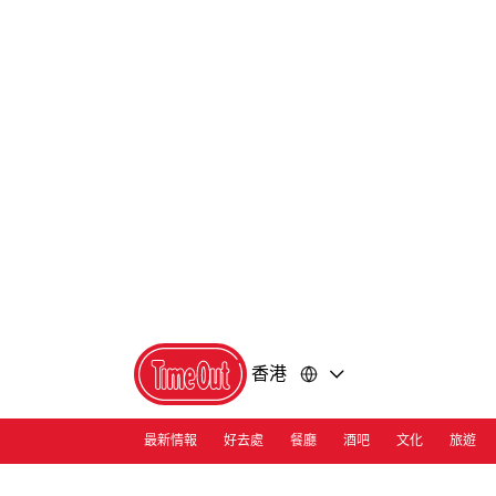
前
前
往
往
內
頁
容
尾
香港
最新情報
好去處
餐廳
酒吧
文化
旅遊