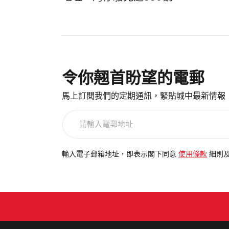
令你翹首盼望的電郵
馬上訂閱我們的定期通訊，緊貼城中最新情報
請
輸
入
電
輸入電子郵箱地址，即表示閣下同意
使用條款
細則
郵
地
址