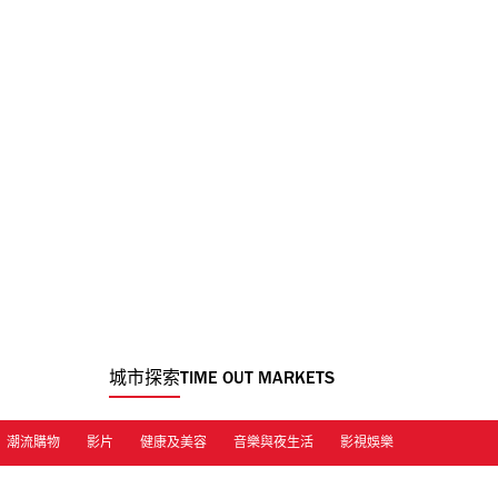
城市探索
TIME OUT MARKETS
潮流購物
影片
健康及美容
音樂與夜生活
影視娛樂