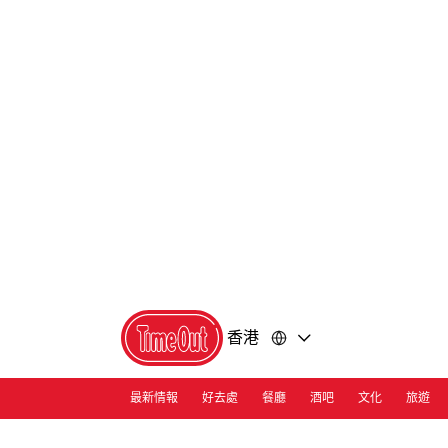
前
前
往
往
內
頁
容
尾
香港
最新情報
好去處
餐廳
酒吧
文化
旅遊