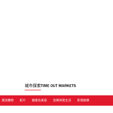
城市探索
TIME OUT MARKETS
潮流購物
影片
健康及美容
音樂與夜生活
影視娛樂