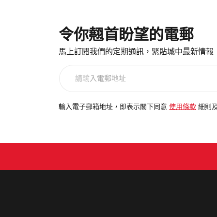
令你翹首盼望的電郵
馬上訂閱我們的定期通訊，緊貼城中最新情報
請
輸
入
電
輸入電子郵箱地址，即表示閣下同意
使用條款
細則
郵
地
址