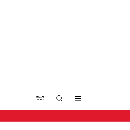
搜
登記
尋