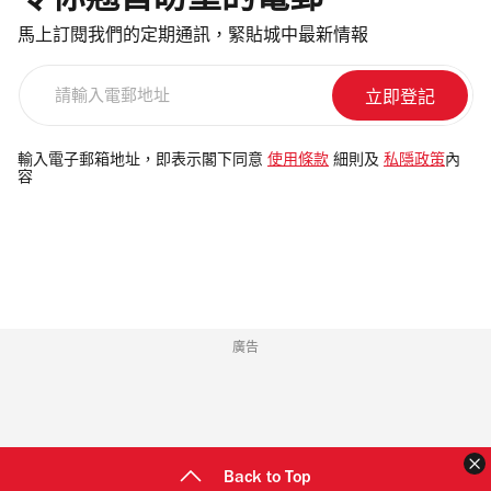
馬上訂閱我們的定期通訊，緊貼城中最新情報
請
輸
入
電
輸入電子郵箱地址，即表示閣下同意
使用條款
細則及
私隱政策
內
容
郵
地
址
廣告
Back to Top