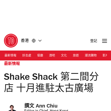
前
前
往
往
內
頁
容
尾
香港
登記
最新情報
好去處
餐廳
酒吧
文化
旅遊
潮流購物
影片
最新情報
Shake Shack 第二間分
店 十月進駐太古廣場
撰文 
Ann Chiu