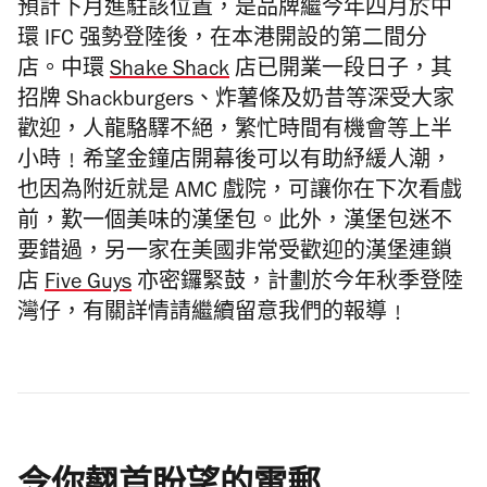
預計下月進駐該位置，是品牌繼今年四月於中
環 IFC 强勢登陸後，在本港開設的第二間分
店。中環
Shake Shack
店已開業一段日子，其
招牌 Shackburgers、炸薯條及奶昔等深受大家
歡迎，人龍駱驛不絕，繁忙時間有機會等上半
小時﹗希望金鐘店開幕後可以有助紓緩人潮，
也因為
附近就是
AMC 戲院，
可讓你在下次看戲
前，歎一個美味的漢堡包。此外，漢堡包迷不
要錯過，
另一家在美國非常受歡迎的漢堡連鎖
店
Five Guys
亦密鑼緊鼓，
計劃於今年秋季登陸
灣仔，有關詳情請繼續留意我們的報導﹗
令你翹首盼望的電郵