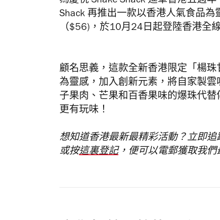
為慶祝 Shake Shack 進軍香港
Shack
再推出一款以香港人氣食品為
（$56)，於10月24日起登陸香港全線 Sh
顧名思義
，這款全新香港限定「楊珠
為靈感，加入創新元素，將自家製雲
子果肉、芒果和百香果味的爆珠代替
更有玩味！
想知道香港最新最精彩活動？立即追
或按
這裏登記
，便可以電郵獲取我們