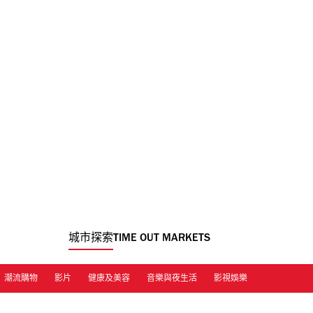
城市探索
TIME OUT MARKETS
潮流購物
影片
健康及美容
音樂與夜生活
影視娛樂