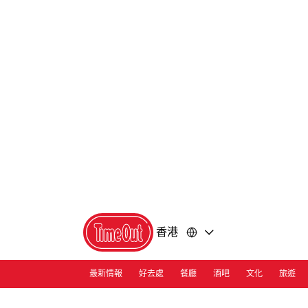
前
前
往
往
內
頁
容
尾
香港
最新情報
好去處
餐廳
酒吧
文化
旅遊