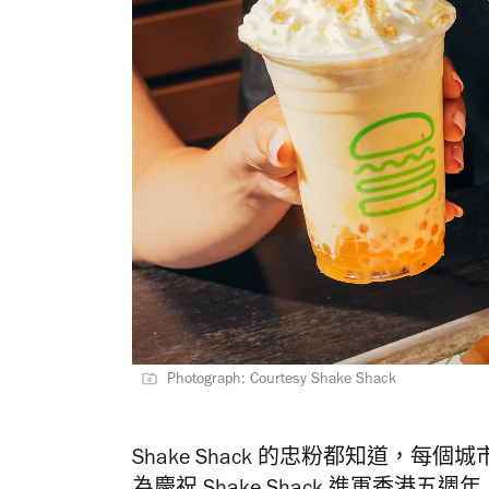
Photograph: Courtesy Shake Shack
Shake Shack 的忠粉都知道，每個城