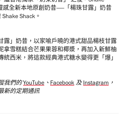
五週年，繼香港獨家「奶茶奶昔」 之後，
Shake
靈感全新本地原創奶昔——「楊珠甘露」奶昔
ake Shack。
甘露」奶昔，以家喻戶曉的港式甜品楊枝甘露
呢拿雪糕結合芒果果蓉和椰漿，再加入新鮮柚
傳統西米，將這款經典港式糖水變得更「爆」
蹤我們的
YouTube
、
Facebook
及
Instagram
，
最新的定期通訊