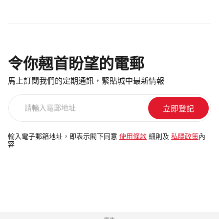
令你翹首盼望的電郵
馬上訂閱我們的定期通訊，緊貼城中最新情報
請
輸
入
電
輸入電子郵箱地址，即表示閣下同意
使用條款
細則及
私隱政策
內
容
郵
地
址