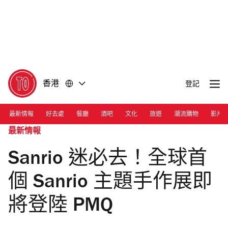
前
前
往
往
內
頁
容
尾
香港
登記
最新情報
好去處
餐廳
酒吧
文化
旅遊
潮流購物
影片
最新情報
Sanrio 迷必去！全球首
個 Sanrio 主題手作展即
將登陸 PMQ