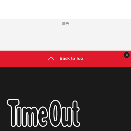
廣告
Back to Top