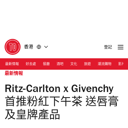
前
前
往
往
內
頁
容
尾
香港
登記
最新情報
好去處
餐廳
酒吧
文化
旅遊
潮流購物
影片
最新情報
Ritz-Carlton x Givenchy
首推粉紅下午茶 送唇膏
及皇牌產品