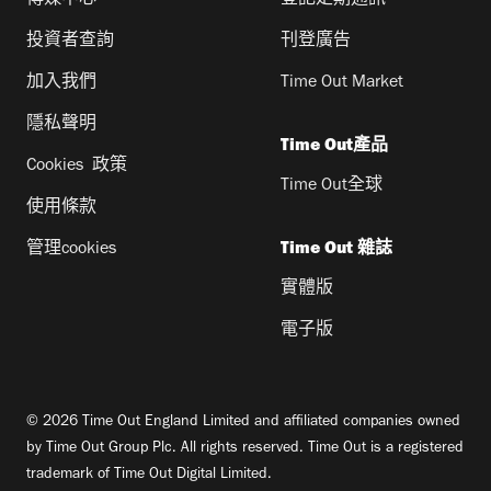
投資者查詢
刊登廣告
加入我們
Time Out Market
隱私聲明
Time Out產品
Cookies 政策
Time Out全球
使用條款
管理cookies
Time Out 雜誌
實體版
電子版
© 2026 Time Out England Limited and affiliated companies owned
by Time Out Group Plc. All rights reserved. Time Out is a registered
trademark of Time Out Digital Limited.