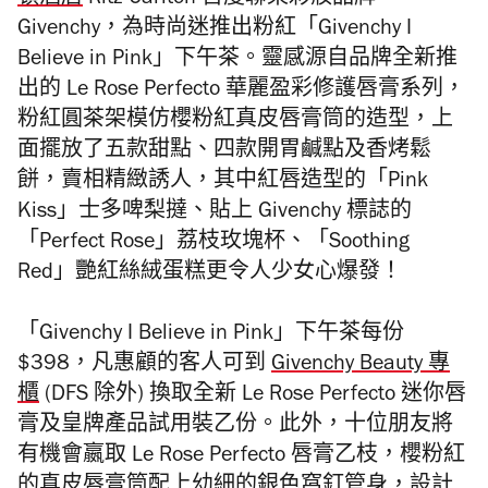
頓酒店
Ritz-Carlton 首度聯乘彩妝品牌
Givenchy，為時尚迷推出粉紅「Givenchy I
Believe in Pink」下午茶。靈感源自品牌全新推
出的 Le Rose Perfecto 華麗盈彩修護唇膏系列，
粉紅圓茶架模仿櫻粉紅真皮唇膏筒的造型，上
面擺放了五款甜點、四款開胃鹹點及香烤鬆
餅，賣相精緻誘人，其中紅唇造型的「Pink
Kiss」士多啤梨撻、貼上 Givenchy 標誌的
「Perfect Rose」荔枝玫塊杯、「Soothing
Red」艷紅絲絨蛋糕更令人少女心爆發！
「Givenchy I Believe in Pink」下午茶每份
$398，凡惠顧的客人可到
Givenchy Beauty 專
櫃
(DFS 除外) 換取全新 Le Rose Perfecto 迷你唇
膏及皇牌產品試用裝乙份。此外，十位朋友將
有機會嬴取 Le Rose Perfecto 唇膏乙枝，櫻粉紅