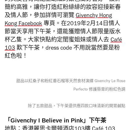
的真皮唇膏筒配上幼細的銀色窩釘管身，設計
簡約高雅，讓你打造紅粉緋緋的妝容迎接新春
及情人節，參加詳情可瀏覽
Givenchy Hong
Kong Facebook
專頁。在2019年2月14日情人
節當天享用下午茶，還能獲贈情人節限量版水
杯乙隻。大家快點約定閨蜜姐妹或情人去
Café
103
歎下午茶，dress code 不用說當然要是粉
紅色啦！
甜品以紅桑子和粉紅番石榴等天然食材演繹 Givenchy Le Rose
Perfecto 修護唇膏的粉紅色調
除了五款甜品，下午茶還供應四款口味清新的開胃鹹點
「Givenchy I Believe in Pink」下午茶
地點：香港麗思卡爾頓酒店103樓 Café 103