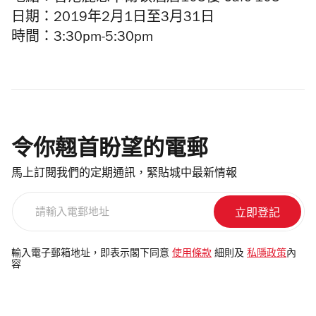
日期：2019年2月1日至3月31日
時間：3:30pm-5:30pm
令你翹首盼望的電郵
馬上訂閱我們的定期通訊，緊貼城中最新情報
請
輸
入
電
輸入電子郵箱地址，即表示閣下同意
使用條款
細則及
私隱政策
內
容
郵
地
址