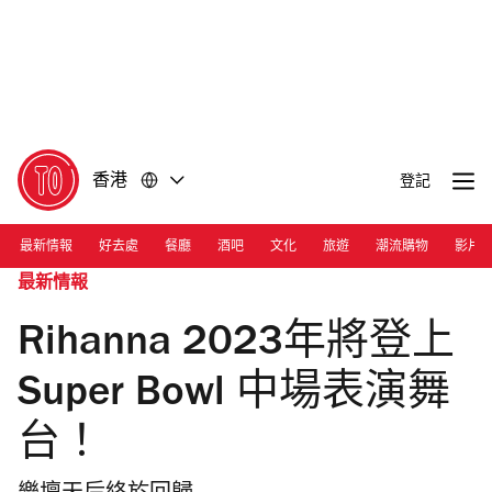
前
前
往
往
內
頁
容
尾
香港
登記
最新情報
好去處
餐廳
酒吧
文化
旅遊
潮流購物
影片
最新情報
Rihanna 2023年將登上
Super Bowl 中場表演舞
台！