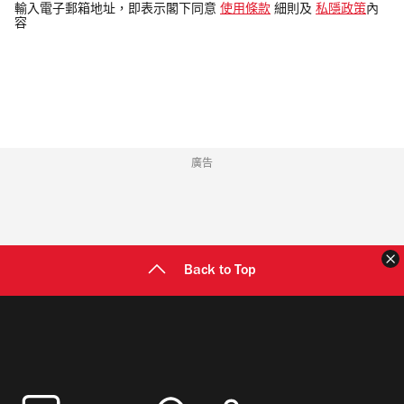
電
輸入電子郵箱地址，即表示閣下同意
使用條款
細則及
私隱政策
內
容
郵
地
址
廣告
Back to Top