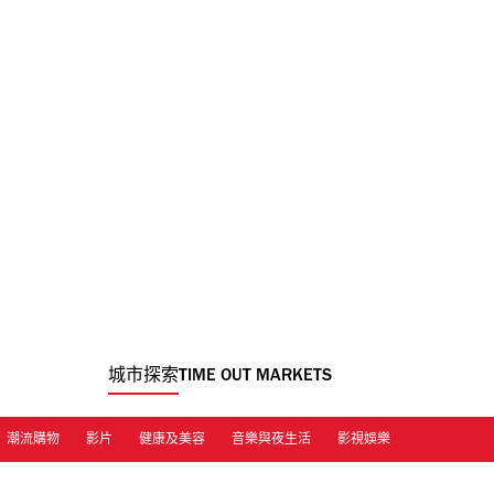
城市探索
TIME OUT MARKETS
潮流購物
影片
健康及美容
音樂與夜生活
影視娛樂