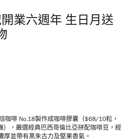
o.慶祝開業六週年 生日月送
物
咖啡 No.18製作成咖啡膠囊（$68/10粒，
的咖啡機），嚴選經典巴西哥倫比亞拼配咖啡豆，經
濃厚並帶有黑朱古力及堅果香氣。