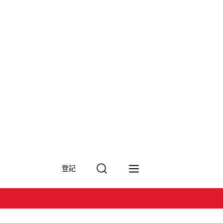
搜
登記
尋