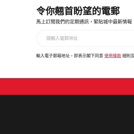
令你翹首盼望的電郵
馬上訂閱我們的定期通訊，緊貼城中最新情報
請
輸
入
電
輸入電子郵箱地址，即表示閣下同意
使用條款
細則
郵
地
址