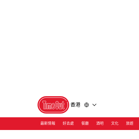
前
前
往
往
內
頁
容
尾
香港
最新情報
好去處
餐廳
酒吧
文化
旅遊