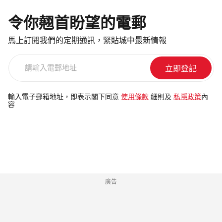
令你翹首盼望的電郵
馬上訂閱我們的定期通訊，緊貼城中最新情報
請
輸
入
電
輸入電子郵箱地址，即表示閣下同意
使用條款
細則及
私隱政策
內
容
郵
地
址
廣告