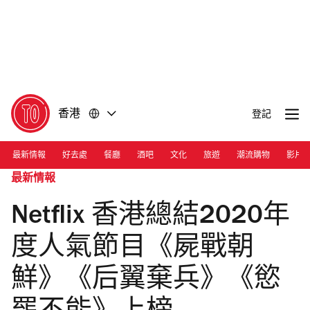
前
前
往
往
內
頁
容
尾
香港
登記
最新情報
好去處
餐廳
酒吧
文化
旅遊
潮流購物
影片
最新情報
Netflix 香港總結2020年
度人氣節目《屍戰朝
鮮》《后翼棄兵》《慾