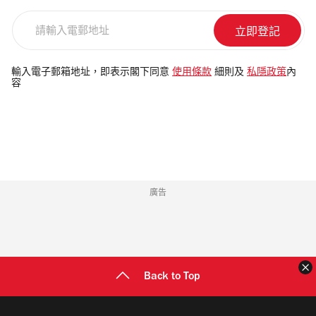
請
輸
入
電
輸入電子郵箱地址，即表示閣下同意
使用條款
細則及
私隱政策
內
容
郵
地
址
廣告
Back to Top