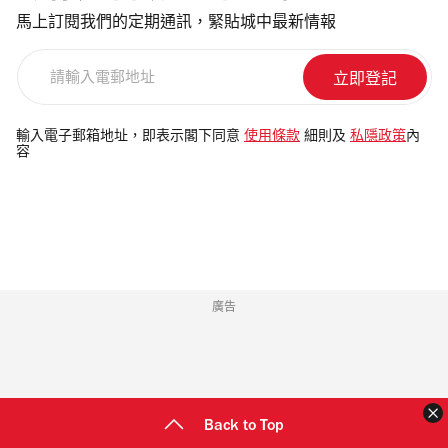
馬上訂閱我們的定期通訊，緊貼城中最新情報
請
輸
入
電
輸入電子郵箱地址，即表示閣下同意
使用條款
細則及
私隱政策
內
容
郵
地
址
廣告
Back to Top