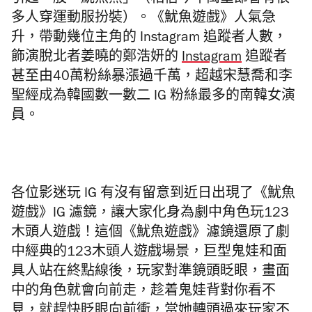
引起一股「魷魚熱」（相信今年萬聖節會有很
多人穿運動服扮裝）。《魷魚遊戲》人氣急
升，帶動幾位主角的 Instagram 追蹤者人數，
飾演脫北者姜曉的鄭浩妍的
Instagram
追蹤者
甚至由40萬粉絲暴漲過千萬，超越宋慧喬和李
聖經成為韓國數一數二 IG 粉絲最多的南韓女演
員。
各位影迷玩 IG 有沒有留意到近日出現了《魷魚
遊戲》IG 濾鏡，讓大家化身為劇中角色玩123
木頭人遊戲！這個《魷魚遊戲》濾鏡還原了劇
中經典的123木頭人遊戲場景，巨型鬼娃和面
具人站在終點線後，玩家對準鏡頭眨眼，畫面
中的角色就會向前走，趁着鬼娃背對你看不