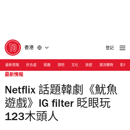
前
前
往
往
內
頁
容
尾
香港
登記
最新情報
好去處
餐廳
酒吧
文化
旅遊
潮流購物
影片
最新情報
Netflix 話題韓劇《魷魚
遊戲》IG filter 眨眼玩
123木頭人