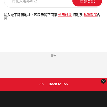
輸
入
電
輸入電子郵箱地址，即表示閣下同意
使用條款
細則及
私隱政策
內
容
郵
地
址
廣告
Back to Top