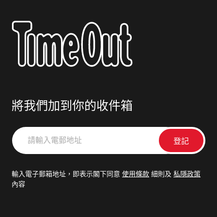
將我們加到你的收件箱
請
輸
入
電
輸入電子郵箱地址，即表示閣下同意
使用條款
細則及
私隱政策
郵
內容
地
址