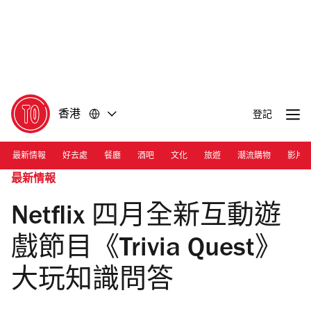
前
前
往
往
內
頁
容
尾
香港
登記
最新情報
好去處
餐廳
酒吧
文化
旅遊
潮流購物
影片
最新情報
Netflix 四月全新互動遊
戲節目《Trivia Quest》
大玩知識問答