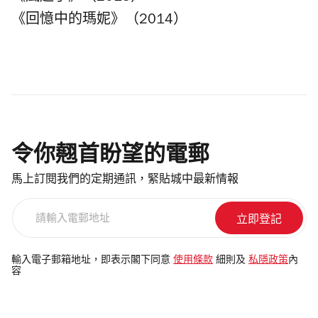
《回憶中的瑪妮》（2014）
令你翹首盼望的電郵
馬上訂閱我們的定期通訊，緊貼城中最新情報
請
輸
入
電
輸入電子郵箱地址，即表示閣下同意
使用條款
細則及
私隱政策
內
容
郵
地
址