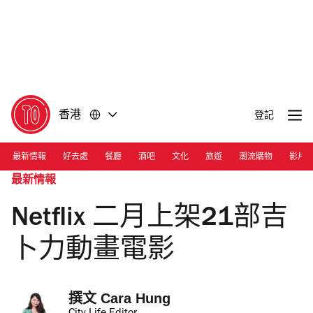
前
前
往
往
內
頁
容
尾
香港
登記
最新情報
好去處
餐廳
酒吧
文化
旅遊
潮流購物
影片
最新情報
Netflix 二月上架21部吉
卜力動畫電影
撰文 
Cara Hung