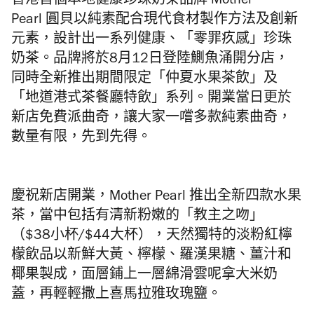
香港首個本地健康珍珠奶茶品牌 Mother
Pearl
圓貝以純素配合現代食材製作方法及創新
元素，設計出一系列健康、「零罪疚感」珍珠
奶茶。品牌將於8月12日登陸鰂魚涌開分店，
同時全新推出期間限定「仲夏水果茶飲」及
「地道港式茶餐廳特飲」系列。開業當日更於
新店免費派曲奇，讓大家一嚐多款純素曲奇，
數量有限，先到先得。
慶祝新店開業，Mother Pearl 推出
全新四
款
水果
茶
，當中包括有清新粉嫩的「教主之吻」
（$38小杯/$44
大杯）
，
天然
獨特的
淡粉紅
檸
檬
飲品以
新鮮大黃、
檸檬、
羅漢果
糖、薑
汁
和
椰果製成
，
面層鋪上
一層綿滑雲呢拿大米奶
蓋，
再輕輕撒上喜馬拉雅玫瑰鹽。