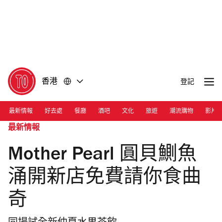
前
前
往
往
內
頁
容
尾
香港
登記
最新情報
好去處
餐廳
酒吧
文化
旅遊
潮流購物
影片
最新情報
Mother Pearl 圓貝鰂魚
涌開新店免費請你食曲
奇