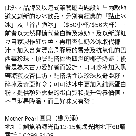
此外，品牌又以港式茶
餐廳
為題設計出兩款地
道又創新的沙冰飲品，分別有經
典的
「
點止冰
冰」及「谷古脆冰」
（
$
50小杯/
$
56大杯
）
。
前者
以天
然椰糖代替白糖及煉奶，及以新鮮紅
豆自家製作紅豆蓉，
再用杏仁奶沙冰取代椰
汁，
加入含有豐富骨膠原的雪燕及抗氧化的巴
西莓珍珠，
頂層配搭椰香四溢的椰子奶蓋；
後
者是為朱古
力愛好者
而設計，可可沙冰加入黑
帶糖蜜及杏仁奶，配搭活性炭珍珠及奇亞籽，
碎冰及奇亞籽令；可可
沙冰中更加入
純素蛋白
粉，提
供額外
需要的
蛋
白質和提升營養
價值，
不單消暑降溫，而且好味又有營！
Mother Pearl 圓貝（鰂魚涌）
地址：
鰂魚涌海光街
13-15
號海光閣地下
6B舖