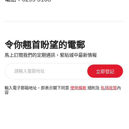
電話：6299 3108
令你翹首盼望的電郵
馬上訂閱我們的定期通訊，緊貼城中最新情報
請
輸
入
電
輸入電子郵箱地址，即表示閣下同意
使用條款
細則及
私隱政策
內
容
郵
地
址